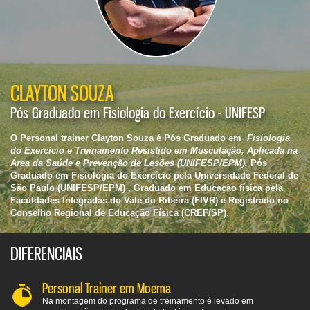
CLAYTON SOUZA
Pós Graduado em Fisiologia do Exercício - UNIFESP
O Personal trainer Clayton Souza é Pós Graduado em
Fisiologia
do Exercício e Treinamento Resistido em Musculação, Aplicada na
Área da Saúde e Prevenção de Lesões (UNIFESP/EPM),
Pós
Graduado em Fisiologia do Exercício pela Universidade Federal de
São Paulo (UNIFESP/EPM) , Graduado em Educação física pela
Faculdades Integradas do Vale do Ribeira (FIVR) e Registrado no
Conselho Regional de Educação Física (CREF/SP).
DIFERENCIAIS
Personal Trainer em Moema
Na montagem do programa de treinamento é levado em