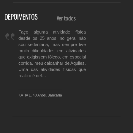
DEPOIMENTOS
Ver todos
ayton há
Faço alguma atividade física
Treino com o Clayton h
empo
desde os 25 anos, no geral não
ele tem sido fundamenta
lho.
sou sedentária, mas sempre tive
só o 
o, sempre
muita dificuldades em atividades
desenvolvimento/fortale
de cada
que exigissem fôlego, em especial
quanto para a recup
ta com
corrida, meu calcanhar de Aquiles.
lesões que tive neste
nto muito
Uma das atividades físicas que
Sempre pontual, sério 
em.
realizo é def…
ao mesmo tempo com 
Clayton é…
KATIA L. 40 Anos, Bancária
ROGERIO 47 Anos, ECONO